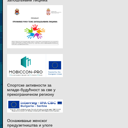
запошљивим лицима
Спортске активности за
младе-будућност за све у
прекограничном региону
Оснаживање женског
предузетништва и улоге