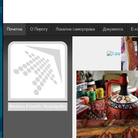
Почетна
О Пироту
Локална самоуправа
Документа
E-с