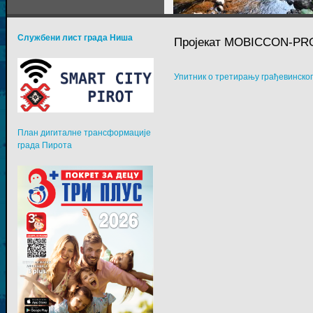
Службени лист града Ниша
Пројекат MOBICCON-PR
Упитник о третирању грађевинско
План дигиталне трансформације
града Пирота