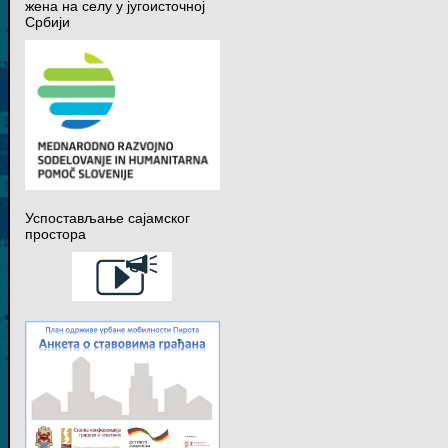
жена на селу у југоисточној
Србији
Успостављање сајамског
простора