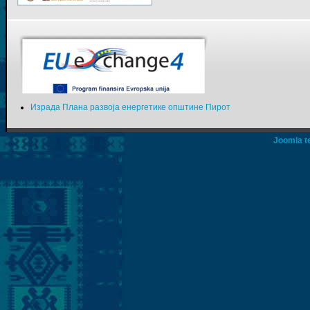
Израда Плана развоја енергетике општине Пирот
Joomla t